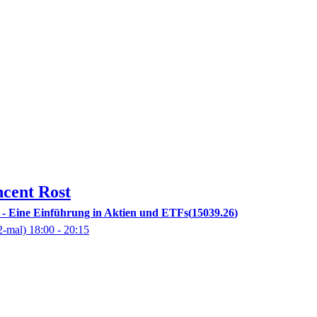
ncent
Rost
n - Eine Einführung in Aktien und ETFs
15039.26
2-mal)
18:00
- 20:15