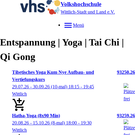
Volkshochschule
Wittlich-Stadt und Land e.V.
Menü
Entspannung | Yoga | Tai Chi |
Qi Gong
Tibetisches Yoga Kum Nye Aufbau- und
93250.26
Vertiefungskurs
29.07.26 - 30.09.26
(10-mal)
18:15
- 19:45
Wittlich
Hatha-Yoga (8x90 Min)
93259.26
20.08.26 - 15.10.26
(8-mal)
18:00
- 19:30
Wittlich