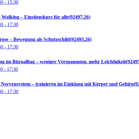
30
- 15:30
Walking – Einstiegskurs für alle
92497.26
30
- 17:30
ose – Bewegung als Schutzschild
92493.26
30
- 17:30
 im Büroalltag – weniger Verspannung, mehr Leichtigkeit
9249
30
- 17:30
Nervensystem – trainieren im Einklang mit Körper und Gehirn
9
30
- 17:30