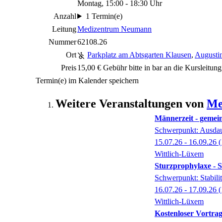
Montag, 15:00 - 18:30 Uhr
Anzahl
1 Termin(e)
Leitung
Medizentrum Neumann
Nummer
62108.26
Ort
Parkplatz am Abtsgarten Klausen
,
Augustin
Preis
15,00 € Gebühr bitte in bar an die Kursleitung
Termin(e) im Kalender speichern
Weitere Veranstaltungen von
Me
Männerzeit - gemein
Schwerpunkt: Ausda
15.07.26 - 16.09.26
(
Wittlich-Lüxem
Sturzprophylaxe - S
Schwerpunkt: Stabilit
16.07.26 - 17.09.26
(
Wittlich-Lüxem
Kostenloser Vortrag