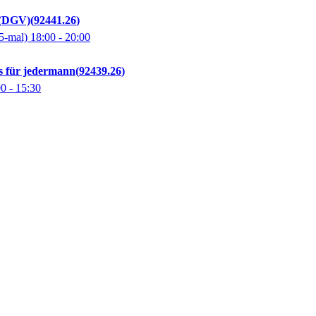
s (DGV)
92441.26
5-mal)
18:00
- 20:00
s für jedermann
92439.26
00
- 15:30