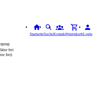
Startseite
Suche
Kontakt
Warenkorb
Login
egung:
tze frei)