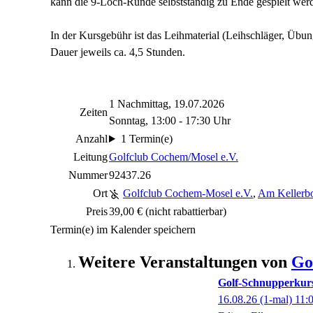
kann die 9-Loch-Runde selbstständig zu Ende gespielt wer
In der Kursgebühr ist das Leihmaterial (Leihschläger, Übun
Dauer jeweils ca. 4,5 Stunden.
1 Nachmittag, 19.07.2026
Zeiten
Sonntag, 13:00 - 17:30 Uhr
Anzahl
1 Termin(e)
Leitung
Golfclub Cochem/Mosel e.V.
Nummer
92437.26
Ort
Golfclub Cochem-Mosel e.V.
,
Am Kellerbo
Preis
39,00 €
(nicht rabattierbar)
Termin(e) im Kalender speichern
Weitere Veranstaltungen von
Go
Golf-Schnupperkur
16.08.26
(1-mal)
11: