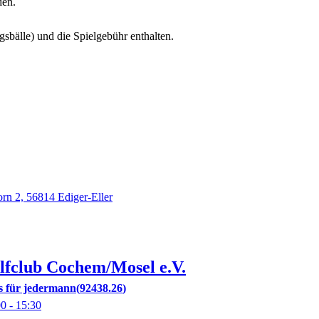
den.
gsbälle) und die Spielgebühr enthalten.
rn 2, 56814 Ediger-Eller
lfclub Cochem/Mosel e.V.
s für jedermann
92438.26
00
- 15:30