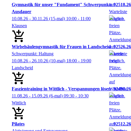
Gymnastik für unser "Fundament" Schwerpunkt:
92518.26
Ausdauer
10.08.26 - 30.11.26
(15-mal)
10:00
- 11:00
Klausen
Wirbelsäulengymnastik für Frauen in Landscheid
92526.26
Schwerpunkt: Haltung
10.08.26 - 26.10.26
(10-mal)
18:00
- 19:00
Landscheid
Faszientraining in Wittlich - Verspannungen lösen
92498.26
11.08.26 - 15.09.26
(6-mal)
09:30
- 10:30
Wittlich
Pilates
92512.26
Aktivierung und Entspannung