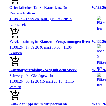
Orientalischer Tanz - Bauchtanz für
92522.26
Fortgeschrittene
11.08.26 - 15.09.26
(6-mal)
19:15
- 20:15
Landscheid
Faszientraining in Klausen - Verspannungen lösen
92499.26
13.08.26 - 17.09.26
(6-mal)
10:00
- 11:00
Klausen
Ganzkörpertraining - Weg mit dem Speck
92519.26
Schwerpunkt: Gleichgewicht
13.08.26 - 03.12.26
(15-mal)
20:15
- 21:15
Wittlich
Golf-Schnupperkurs für jedermann
92438.26