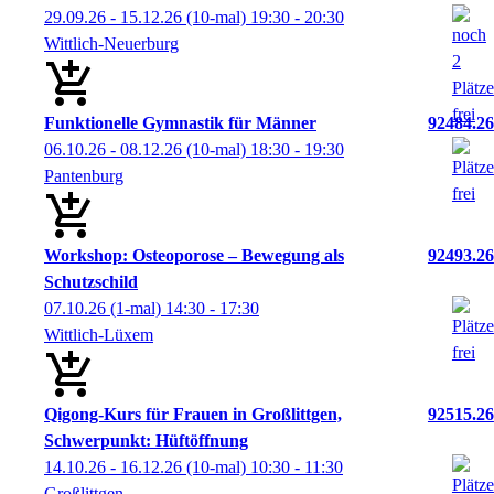
29.09.26 - 15.12.26
(10-mal)
19:30
- 20:30
Wittlich-Neuerburg
Funktionelle Gymnastik für Männer
92484.26
06.10.26 - 08.12.26
(10-mal)
18:30
- 19:30
Pantenburg
Workshop: Osteoporose – Bewegung als
92493.26
Schutzschild
07.10.26
(1-mal)
14:30
- 17:30
Wittlich-Lüxem
Qigong-Kurs für Frauen in Großlittgen,
92515.26
Schwerpunkt: Hüftöffnung
14.10.26 - 16.12.26
(10-mal)
10:30
- 11:30
Großlittgen