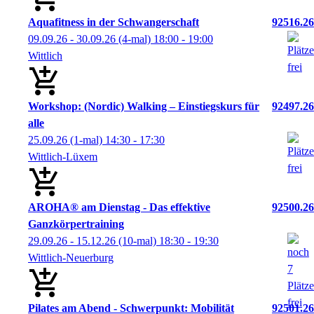
Aquafitness in der Schwangerschaft
92516.26
09.09.26 - 30.09.26
(4-mal)
18:00
- 19:00
Wittlich
Workshop: (Nordic) Walking – Einstiegskurs für
92497.26
alle
25.09.26
(1-mal)
14:30
- 17:30
Wittlich-Lüxem
AROHA® am Dienstag - Das effektive
92500.26
Ganzkörpertraining
29.09.26 - 15.12.26
(10-mal)
18:30
- 19:30
Wittlich-Neuerburg
Pilates am Abend - Schwerpunkt: Mobilität
92501.26