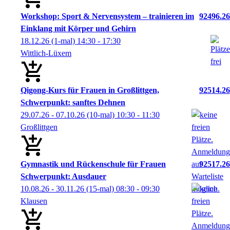
Workshop: Sport & Nervensystem – trainieren im
92496.26
Einklang mit Körper und Gehirn
18.12.26
(1-mal)
14:30
- 17:30
Wittlich-Lüxem
Qigong-Kurs für Frauen in Großlittgen,
92514.26
Schwerpunkt: sanftes Dehnen
29.07.26 - 07.10.26
(10-mal)
10:30
- 11:30
Großlittgen
Gymnastik und Rückenschule für Frauen
92517.26
Schwerpunkt: Ausdauer
10.08.26 - 30.11.26
(15-mal)
08:30
- 09:30
Klausen