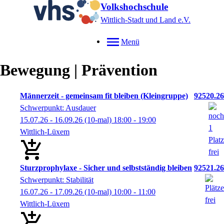
Volkshochschule
Wittlich-Stadt und Land e.V.
Menü
Bewegung | Prävention
Männerzeit - gemeinsam fit bleiben (Kleingruppe)
92520.26
Schwerpunkt: Ausdauer
15.07.26 - 16.09.26
(10-mal)
18:00
- 19:00
Wittlich-Lüxem
Sturzprophylaxe - Sicher und selbstständig bleiben
92521.26
Schwerpunkt: Stabilität
16.07.26 - 17.09.26
(10-mal)
10:00
- 11:00
Wittlich-Lüxem